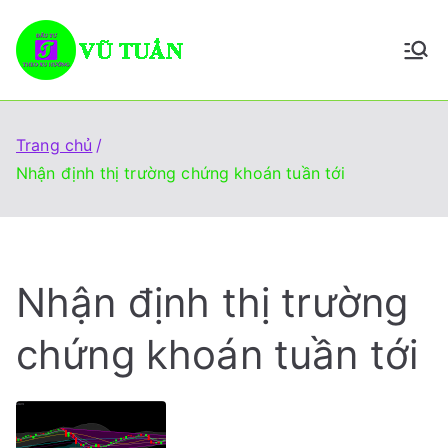
Chuyển
tới
Vũ Tuấn
Giúp đỡ mọi người đầu tư
nội
thành công
dung
Trang chủ
Nhận định thị trường chứng khoán tuần tới
Nhận định thị trường
chứng khoán tuần tới