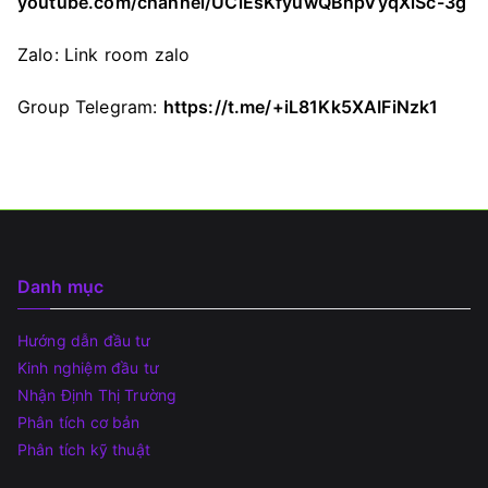
youtube.com/channel/UClEsKfyuwQBnpVyqXiSc-3g
Zalo:
Link room zalo
Group Telegram:
https://t.me/+iL81Kk5XAIFiNzk1
Danh mục
Hướng dẫn đầu tư
Kinh nghiệm đầu tư
Nhận Định Thị Trường
Phân tích cơ bản
Phân tích kỹ thuật