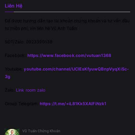
Liên Hệ
Để được hướng dẫn tạo tài khoản chứng khoán và tư vấn đầu
tư miễn phí, xin liên hệ Vũ Anh Tuấn:
SĐT/Zalo: 0923390138
Facebook:
https://www.facebook.com/vutuan1368
Youtube:
youtube.com/channel/UClEsKfyuwQBnpVyqXiSc-
3g
Zalo:
Link room zalo
Group Telegram:
https://t.me/+iL81Kk5XAIFiNzk1