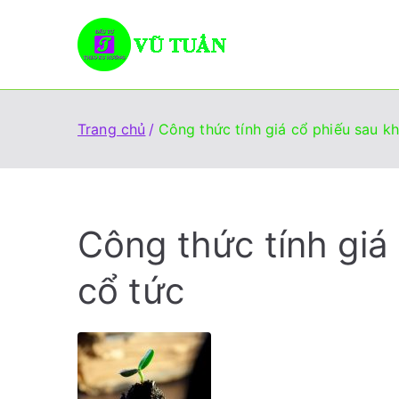
Chuyển
tới
Vũ Tuấn
Giúp đỡ mọi người đầu 
nội
dung
Trang chủ
Công thức tính giá cổ phiếu sau kh
Công thức tính giá 
cổ tức