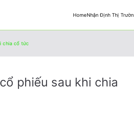
Home
Nhận Định Thị Trườ
tư thành công
i chia cổ tức
cổ phiếu sau khi chia