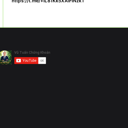
https://t.me/+iL81Kk5XAIFiNzk1