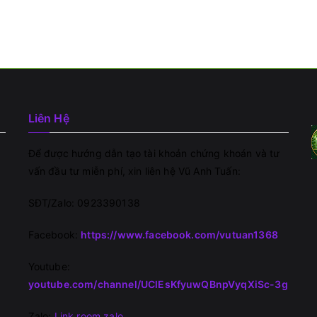
Liên Hệ
Để được hướng dẫn tạo tài khoản chứng khoán và tư
vấn đầu tư miễn phí, xin liên hệ Vũ Anh Tuấn:
SĐT/Zalo: 0923390138
Facebook:
https://www.facebook.com/vutuan1368
Youtube:
youtube.com/channel/UClEsKfyuwQBnpVyqXiSc-3g
Zalo:
Link room zalo