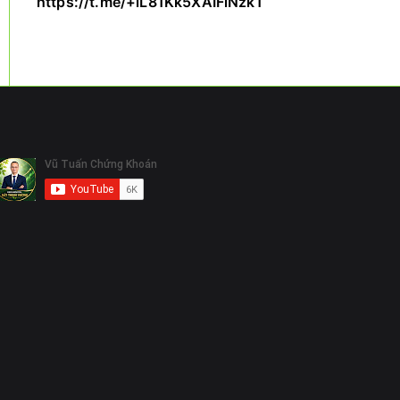
https://t.me/+iL81Kk5XAIFiNzk1