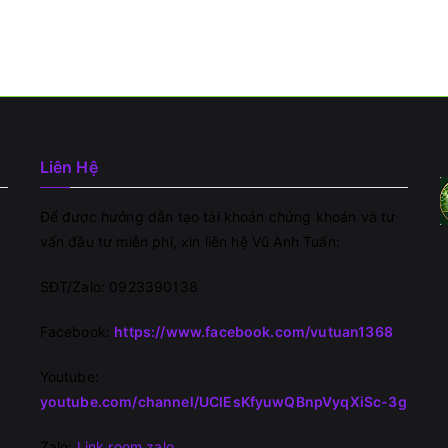
Liên Hệ
Để được hướng dẫn tạo tài khoản chứng khoán và tư
vấn đầu tư miễn phí, xin liên hệ Vũ Anh Tuấn:
SĐT/Zalo: 0923390138
Facebook:
https://www.facebook.com/vutuan1368
Youtube:
youtube.com/channel/UClEsKfyuwQBnpVyqXiSc-3g
Zalo:
Link room zalo