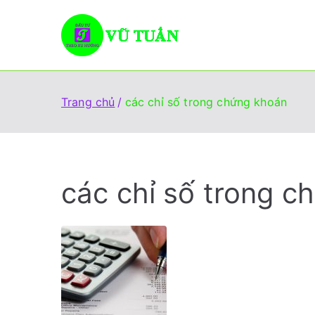
Chuyển
tới
Vũ Tuấn
Giúp đỡ mọi người đầu 
nội
dung
Trang chủ
các chỉ số trong chứng khoán
các chỉ số trong c