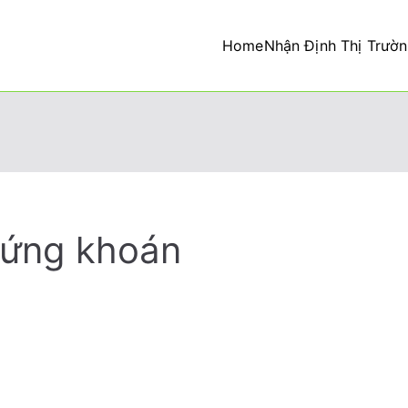
Home
Nhận Định Thị Trườ
tư thành công
hứng khoán