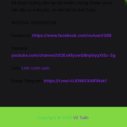
Để được hướng dẫn tạo tài khoản chứng khoán và tư
vấn đầu tư miễn phí, xin liên hệ Vũ Anh Tuấn:
SĐT/Zalo: 0923390138
Facebook:
https://www.facebook.com/vutuan1368
Youtube:
youtube.com/channel/UClEsKfyuwQBnpVyqXiSc-3g
Zalo:
Link room zalo
Group Telegram:
https://t.me/+iL81Kk5XAIFiNzk1
Copyright © 2026
Vũ Tuấn
.