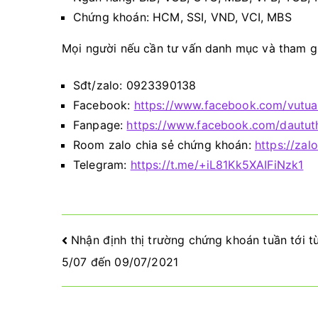
Chứng khoán: HCM, SSI, VND, VCI, MBS
Mọi người nếu cần tư vấn danh mục và tham gia
Sđt/zalo: 0923390138
Facebook:
https://www.facebook.com/vutu
Fanpage:
https://www.facebook.com/dautu
Room zalo chia sẻ chứng khoán:
https://zal
Telegram:
https://t.me/+iL81Kk5XAIFiNzk1
Điều
Nhận định thị trường chứng khoán tuần tới t
5/07 đến 09/07/2021
hướng
bài