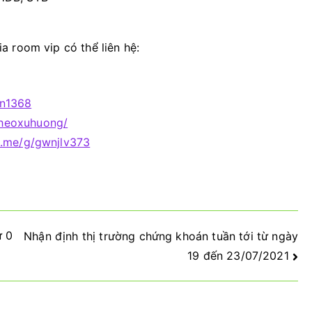
 room vip có thể liên hệ:
an1368
theoxuhuong/
o.me/g/gwnjlv373
ừ 0
Nhận định thị trường chứng khoán tuần tới từ ngày
19 đến 23/07/2021