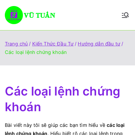
Chuyển
tới
Vũ Tuấn
Giúp đỡ mọi người đầu tư
nội
thành công
dung
Trang chủ
Kiến Thức Đầu Tư
Hướng dẫn đầu tư
Các loại lệnh chứng khoán
Các loại lệnh chứng
khoán
Bài viết này tôi sẽ giúp các bạn tìm hiểu về
các loại
lệnh chứng khoán
. Hiểu biết rõ các loại lệnh trong