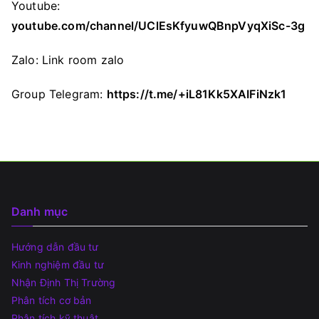
Youtube:
youtube.com/channel/UClEsKfyuwQBnpVyqXiSc-3g
Zalo:
Link room zalo
Group Telegram:
https://t.me/+iL81Kk5XAIFiNzk1
Danh mục
Hướng dẫn đầu tư
Kinh nghiệm đầu tư
Nhận Định Thị Trường
Phân tích cơ bản
Phân tích kỹ thuật