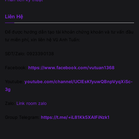
Liên Hệ
Để được hướng dẫn tạo tài khoản chứng khoán và tư vấn đầu
tư miễn phí, xin liên hệ Vũ Anh Tuấn:
SĐT/Zalo: 0923390138
Facebook:
https://www.facebook.com/vutuan1368
Youtube:
youtube.com/channel/UClEsKfyuwQBnpVyqXiSc-
3g
Zalo:
Link room zalo
Group Telegram:
https://t.me/+iL81Kk5XAIFiNzk1